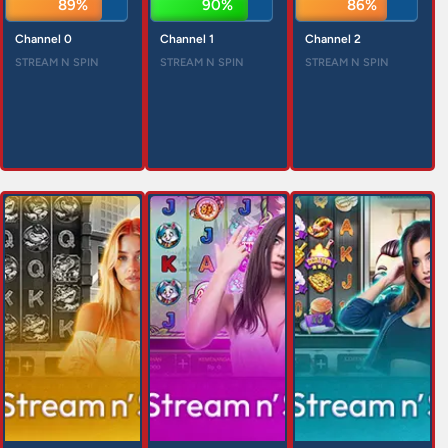
89%
90%
86%
Channel 0
Channel 1
Channel 2
STREAM N SPIN
STREAM N SPIN
STREAM N SPIN