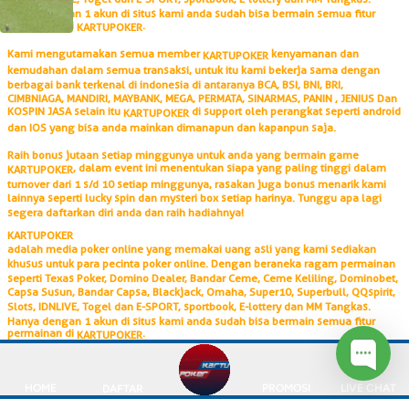
Hanya dengan 1 akun di situs kami anda sudah bisa bermain semua fitur
permainan di
.
KARTUPOKER
Kami mengutamakan semua member
kenyamanan dan
KARTUPOKER
kemudahan dalam semua transaksi, untuk itu kami bekerja sama dengan
berbagai bank terkenal di indonesia di antaranya BCA, BSI, BNI, BRI,
CIMBNIAGA, MANDIRI, MAYBANK, MEGA, PERMATA, SINARMAS, PANIN , JENIUS Dan
KOSPIN JASA selain itu
di support oleh perangkat seperti android
KARTUPOKER
dan IOS yang bisa anda mainkan dimanapun dan kapanpun saja.
Raih bonus jutaan setiap minggunya untuk anda yang bermain game
, dalam event ini menentukan siapa yang paling tinggi dalam
KARTUPOKER
turnover dari 1 s/d 10 setiap minggunya, rasakan juga bonus menarik kami
lainnya seperti lucky spin dan mysteri box setiap harinya. Tunggu apa lagi
segera daftarkan diri anda dan raih hadiahnya!
KARTUPOKER
adalah media poker online yang memakai uang asli yang kami sediakan
khusus untuk para pecinta poker online. Dengan beraneka ragam permainan
seperti Texas Poker, Domino Dealer, Bandar Ceme, Ceme Keliling, Dominobet,
Capsa Susun, Bandar Capsa, Blackjack, Omaha, Super10, Superbull, QQspirit,
Slots, IDNLIVE, Togel dan E-SPORT, sportbook, E-lottery dan MM Tangkas.
Hanya dengan 1 akun di situs kami anda sudah bisa bermain semua fitur
permainan di
.
KARTUPOKER
Kami mengutamakan semua member
kenyamanan dan
KARTUPOKER
kemudahan dalam semua transaksi, untuk itu kami bekerja sama dengan
HOME
PROMOSI
LIVE CHAT
DAFTAR
berbagai bank terkenal di indonesia di antaranya BCA, BSI, BNI, BRI,
CIMBNIAGA, MANDIRI, MAYBANK, MEGA, PERMATA, SINARMAS, PANIN , JENIUS Dan